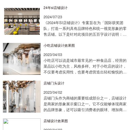
店，预算有限、空间又局促，怎么才能摆脱廉价
24年si店铺设计
感、做出高级氛围感，还能让年轻人愿意逛、愿意
拍、...
2024/07/23
《2024年SI店铺设计》专案旨在为「国际获奖团
队」打造一系列具有品牌特色和统一视觉形象的零
售店铺。以下是针对此项目的五百字设计说明：
一、设计宗旨2024年的SI店铺设计，旨在通过精心
小吃店铺设计效果图
规划的空间布局和视觉传达，提升「国际...
2023/04/03
小吃店可以说是城市最常见的一种食品店，经营的
菜品以小吃为主，风格多样。对于小吃店的设计，
不仅要考虑实用性，也要考虑营造出轻松愉悦的用
餐氛围，以及能够吸引更多的消费者。下面我们来
店铺门头设计
阐述一下小吃店铺设计的几个方面。首先，小吃
店...
2023/04/02
店铺门头作为商铺的重要组成部分之一，店铺设计
是商家的形象展示窗口之一。它不仅能够体现商家
的品牌形象，还可以吸引消费者的眼球、增加商家
的知名度。因此，店铺门头设计是商家进军市场、
店铺设计效果图
打造优质品牌的重要一环。1. 要符合品牌形象...
2023/04/02