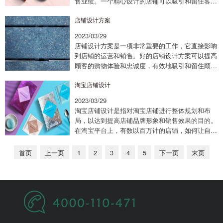
售业绩。一个精心设计的店铺可以吸引和留住客
户，促进品牌认知度，并最终推动销售。店铺设计
店铺设计方案
的第一步是确定目标客户及其需求。这包括了解他
们...
2023/03/29
店铺设计方案是一项非常重要的工作，它直接影响
到店铺的运营和销售。好的店铺设计方案可以提高
顾客的购物体验和忠诚度，有效地吸引和留住顾
客，提高销售业绩。因此，店铺设计方案需要从多
淘宝店铺设计
个方面考虑，包括店铺的整体风格、陈列展示、照
明...
2023/03/29
淘宝店铺设计是指对淘宝店铺进行整体规划和布
局，以达到提高店铺品牌形象和销售效果的目的。
在淘宝平台上，有数以百万计的店铺，如何让自己
的店铺脱颖而出，成为消费者眼中的首选，店铺设
计就显得尤为重要。首先，淘宝店铺设计需要注意
首页
上一页
1
2
3
4
5
下一页
末页
的...