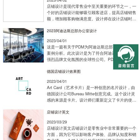
店铺设计是现代零售业中至关重要的环节之一，一
个好的店铺设计能够吸引顾客进店，提高店铺销售
额，增加顾客购物满意度。设计师在设计店铺时应
该考虑到很多方面，如品牌定位、消费者心理、空
2023阿迪达斯总部办公室设计
间规划等。一般来说，店铺设计效果图是设计师
在...
2023/04/01
这是一篇有关于PDM为阿迪达斯总部店铺设计的
案例分析。此次设计是为了符合阿迪达斯这一具有
强烈品牌文化氛围的全球性公司。PDM在设计中
应用了一些小的设计细节来传达阿迪达斯的品牌理
德国店铺设计效果图
念和全球性。他们旨在为员工创造一个引人注
目、...
2023/04/01
Art Card（艺术卡片）是一种创意的名片设计，由
德国设计公司Bureau Mitte创意完成。这个设计灵
感的来源是卡片。设计师们重新定义了卡片的使用
方式，将其变成了一个特别的名片创意，并且能够
店铺设计英文
引起观众的兴趣。Art ...
2023/03/29
店铺设计英文店铺设计是零售业中非常重要的一个
方面，因为它可以影响客户体验、品牌认知度和销